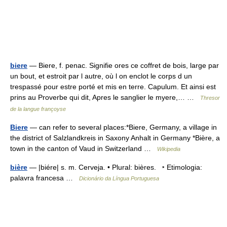
biere
— Biere, f. penac. Signifie ores ce coffret de bois, large par
un bout, et estroit par l autre, où l on enclot le corps d un
trespassé pour estre porté et mis en terre. Capulum. Et ainsi est
prins au Proverbe qui dit, Apres le sanglier le myere,… …
Thresor
de la langue françoyse
Biere
— can refer to several places:*Biere, Germany, a village in
the district of Salzlandkreis in Saxony Anhalt in Germany *Bière, a
town in the canton of Vaud in Switzerland …
Wikipedia
bière
— |biére| s. m. Cerveja. • Plural: bières. ‣ Etimologia:
palavra francesa …
Dicionário da Língua Portuguesa