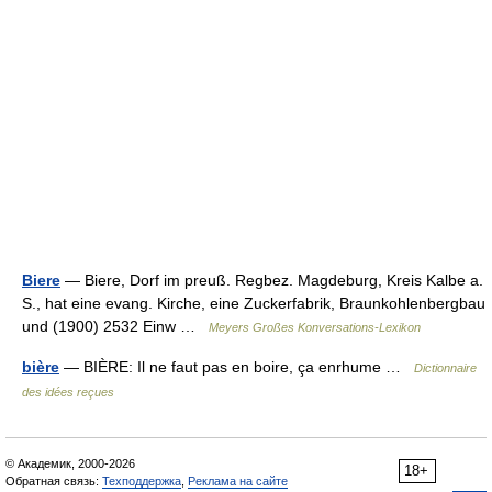
Biere
— Biere, Dorf im preuß. Regbez. Magdeburg, Kreis Kalbe a.
S., hat eine evang. Kirche, eine Zuckerfabrik, Braunkohlenbergbau
und (1900) 2532 Einw …
Meyers Großes Konversations-Lexikon
bière
— BIÈRE: Il ne faut pas en boire, ça enrhume …
Dictionnaire
des idées reçues
© Академик, 2000-2026
18+
Обратная связь:
Техподдержка
,
Реклама на сайте