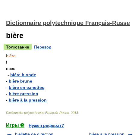
Dictionnaire polytechnique Français-Russe
bière
Толкование
Перевод
bière
f
пиво
-
bière blonde
-
bière brune
-
bière en canettes
-
bière pression
-
bière à la pression
Dictionnaire polytechnique Français-Russe
.
2013
.
Игры ⚽
Нужен реферат?
biellette de direction
bière à la pression