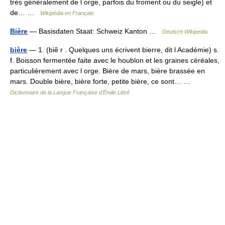
très généralement de l orge, parfois du froment ou du seigle) et
de… …
Wikipédia en Français
Bière
— Basisdaten Staat: Schweiz Kanton …
Deutsch Wikipedia
bière
— 1. (biê r . Quelques uns écrivent bierre, dit l Académie) s.
f. Boisson fermentée faite avec le houblon et les graines céréales,
particulièrement avec l orge. Bière de mars, bière brassée en
mars. Double bière, bière forte, petite bière, ce sont… …
Dictionnaire de la Langue Française d'Émile Littré